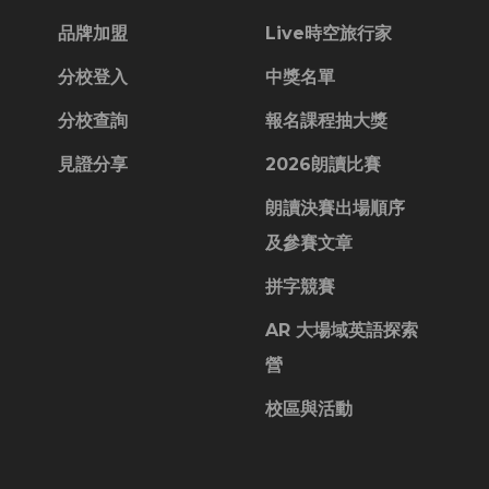
品牌加盟
Live時空旅行家
分校登入
中獎名單
分校查詢
報名課程抽大獎
見證分享
2026朗讀比賽
朗讀決賽出場順序
及參賽文章
拼字競賽
AR 大場域英語探索
營
校區與活動