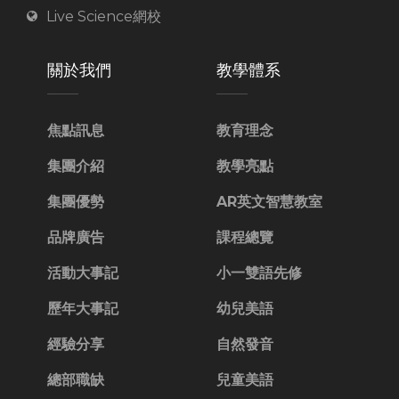
Live Science網校
關於我們
教學體系
焦點訊息
教育理念
集團介紹
教學亮點
集團優勢
AR英文智慧教室
品牌廣告
課程總覽
活動大事記
小一雙語先修
歷年大事記
幼兒美語
經驗分享
自然發音
總部職缺
兒童美語