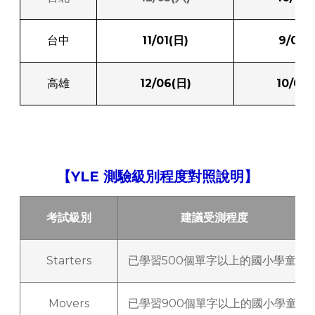
台中
11/01(日)
9/04(
高雄
12/06(日)
10/07
【YLE 測驗級別程度對照說明】
考試級別
建議受測
程度
Starters
已學習500個單字以上的國小學童
Movers
已學習900個單字以上的國小學童