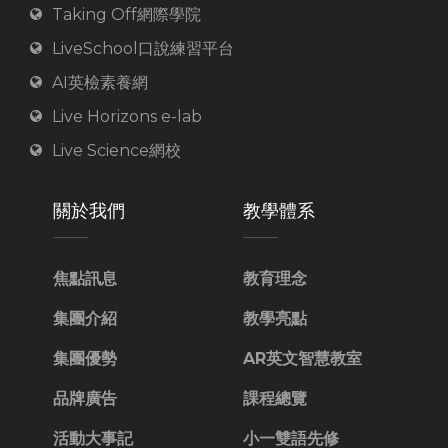
Taking Off網際學院
LiveSchool口說練習平台
AI英檢素養網
Live Horizons e-lab
Live Science網校
關於我們
教學體系
焦點訊息
教育理念
集團介紹
教學亮點
集團優勢
AR英文智慧教室
品牌廣告
課程總覽
活動大事記
小一雙語先修