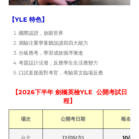
【YLE 特色】
國際認證，放眼世界
測驗注重學童聽說讀寫四大能力
分級應考，學習成效循序漸進
考題設計活潑，反應學生生活應變力
口試直接面對考官，考驗英文臨場反應
【2026下半年 劍橋英檢YLE 公開考試日
程】
場次
公開考日期
報名截
台北
12/05(六)
10/02