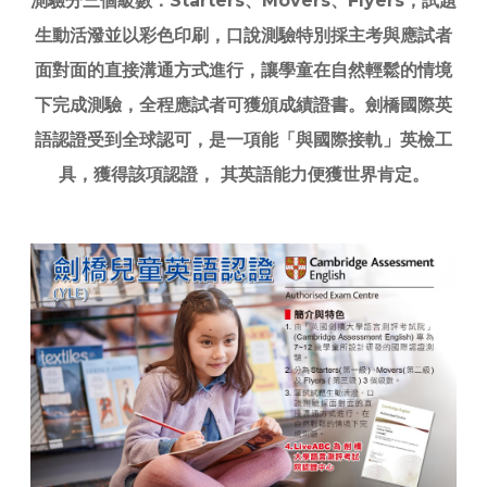
測驗分三個級數：Starters、Movers、Flyers，試題
生動活潑並以彩色印刷，口說測驗特別採主考與應試者
面對面的直接溝通方式進行，讓學童在自然輕鬆的情境
下完成測驗，全程應試者可獲頒成績證書。劍橋國際英
語認證受到全球認可，是一項能「與國際接軌」英檢工
具，獲得該項認證， 其英語能力便獲世界肯定。