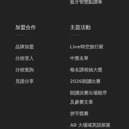
藍牙智慧點讀筆
加盟合作
主題活動
品牌加盟
Live時空旅行家
分校登入
中獎名單
分校查詢
報名課程抽大獎
見證分享
2026朗讀比賽
朗讀決賽出場順序
及參賽文章
拼字競賽
AR 大場域英語探索