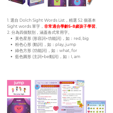
1. 選自 Dolch Sight Words List，精選 52 個基本
Sight words 單字，
非常適合學齡5-8歲孩子學習
。
2.
分為四個類別，涵蓋各式常用字。
黃色星形 (形容詞+功能詞)，如：red, big
粉色心形 (動詞)，如：play, jump
綠色方形 (功能詞)，如：what, for
藍色圓形 (主詞+be動詞)，如：I, am