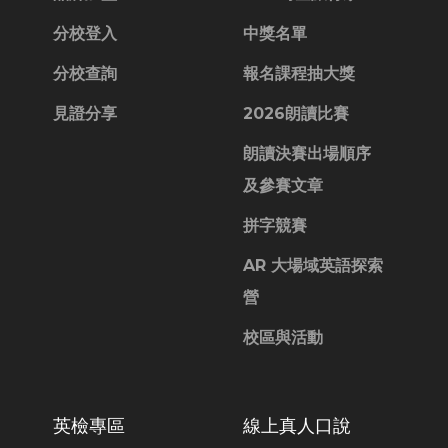
分校登入
中獎名單
分校查詢
報名課程抽大獎
見證分享
2026朗讀比賽
朗讀決賽出場順序
及參賽文章
拼字競賽
AR 大場域英語探索
營
校區與活動
英檢專區
線上真人口說