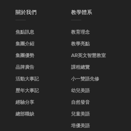
關於我們
教學體系
焦點訊息
教育理念
集團介紹
教學亮點
集團優勢
AR英文智慧教室
品牌廣告
課程總覽
活動大事記
小一雙語先修
歷年大事記
幼兒美語
經驗分享
自然發音
總部職缺
兒童美語
培優美語