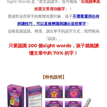
Sight Words 是『英文認讀字』也可稱為『
出現頻率高
的英文常用功能字
』！
透過對這些單字的整體視覺印象，孩子
不需要運用任何
拼讀技巧，可以直接辨識與讀出這些單字
！
這種直接認識、辨識、讀出單字的認字方式，我們稱為
『認讀』。
只要認識 200 個sight words，孩子就能讀
懂文章中約 70% 的字！
【特色說明】